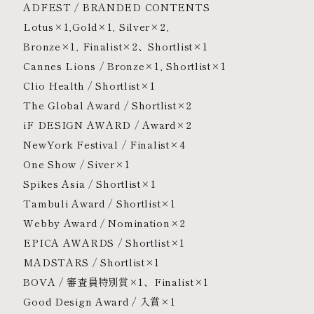
ADFEST / BRANDED CONTENTS
Lotus×1,Gold×1, Silver×2,
Bronze×1, Finalist×2、Shortlist×1
Cannes Lions / Bronze×1, Shortlist×1
Clio Health / Shortlist×1
The Global Award / Shortlist×2
iF DESIGN AWARD / Award×2
NewYork Festival / Finalist×4
One Show / Siver×1
Spikes Asia / Shortlist×1
Tambuli Award / Shortlist×1
Webby Award / Nomination×2
EPICA AWARDS / Shortlist×1
MADSTARS / Shortlist×1
BOVA / 審査員特別賞×1、Finalist×1
Good Design Award / 入賞×1