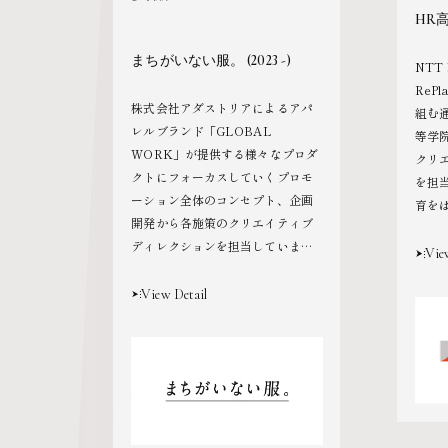
私たちの想い
HR高等
「服」というものは、現代を
生きる私たちにとって「なく
てはならない」ものであると
同時に、言葉選ばずに言えば
「どれを選んでもいい」もの
でもあると思います。 その上
で、デザインが好き、素材感
が好き、色が好き、もちろん
自分に合った値段、背伸びし
たい値段、そしてどこのブラ
ンドが作っているのかなど
「どれを選んでもいい」から
こそ、"自分が着る服として
これを選びたい"と思える服
を。それをこのブランドで、
と選んでもらえたらと思い、
まちがいない服。 (2023 -)
NTT
ReP
株式会社アダストリアによるアパ
組む
レルブランド「GLOBAL
等学
WORK」が提供する様々なプロダ
クリ
クトにフォーカスしていくプロモ
を担
ーション全体のコンセプト、企画
育を
開発から各施策のクリエイティブ
め込
ディレクションを担当していま
課題
Vie
す。ブランドの様々な部署の方々
間で
が毎シーズンに向けてつくられて
View Detail
たち
いるプロダクト（服）のひとつひ
「そ
とつが、着心地やスタイリングの
ける
見え方、着回しのしやすさ、そし
校で
て値段など、様々な視点で開発・
改良を繰り返して世に出ていま
取り組んでいます。
す。そんな洋服たちを「まちがい