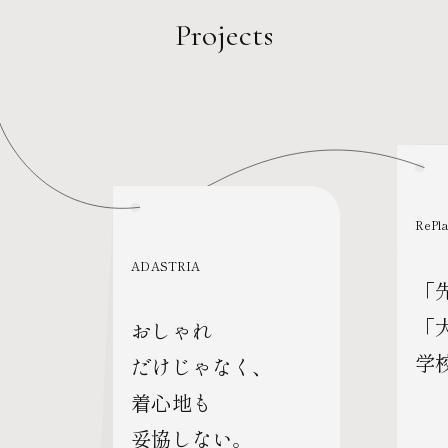
Projects
RePla
ADASTRIA
LOOKING BACK
「
「
おしゃれ
学
だけじゃなく、
着心地も
妥協しない。