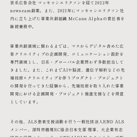
資系広告会社 マッキャンエリクソンを経て2022年
newseam創業。また、2021年にマッキャンエリクソン社
内に立ち上げた事業共創組織 McCann Alphaの責任者を
継続兼務中。
事業共創領域に関わるまでは、マスからデジタル含めた広
告クリエイティブの企画開発、コミュニケーション設計を
専門領域とし、日系・グローバル企業問わず多数担当して
きました。また、これまでAIや脳波、遺伝子解析などの先
端技術×クリエイティブを伴うプロダクト・プロジェクト
の開発を行ってきた経験から、先端技術を取り入れた事業
開発における企画開発・プロジェクト推進支援などを得意
としています。
その他、ALS患者支援活動を行う一般社団法人END ALS
メンバー、深圳市越境EC協会日本支部 理事、大企業有志