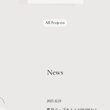
ない服。」として打ち出し、手に
取ってもらい、着てもらうための
施策を日々考えています。
All Projects
News
2025.12.23
弊社ウェブサイトがMdNから