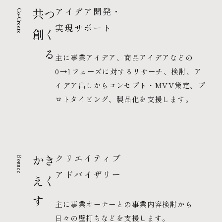
アイデア開発・
Co-Create
共創
つくる
実現サポート
主に事業アイデア、商品アイデアなどの
0→1フェーズに対するリサーチ、検討、
ア
イデア出しからコンセプト・MVV策定、プ
ロトタイピング、製品化を支援します。
クリエイティブ
Bounce
かえす
きく
アドバイザリー
主に事業オーナーとの事業内容検討から
日々の壁打ちなどを支援します。